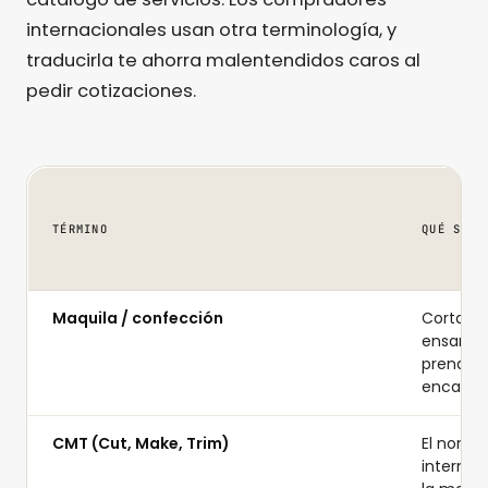
internacionales usan otra terminología, y
traducirla te ahorra malentendidos caros al
pedir cotizaciones.
TÉRMINO
QUÉ SIGN
Maquila / confección
Cortar, 
ensambl
prendas
encargo
CMT (Cut, Make, Trim)
El nomb
internac